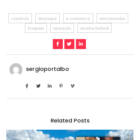
comércio
destaque
e-commerce
emcomendas
irregular
operação
receita federal
sergioportalbo
Related Posts