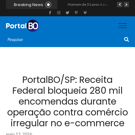
Breaking News
Homem natural de Assú é encontrado morto a tiros ao lado de moto em estrada vicinal de Pau dos Ferros
Homem de 31 anos é assassinado a golpes de arma branca após discussão na zona rural de Baraúna
Duplo homicídio com características de execução choca a região do Vale do Açu; primos são mortos a tiros às margens da RN-118 em Itajá
PortalBO/SP: Receita
Federal bloqueia 280 mil
encomendas durante
operação contra comércio
irregular no e-commerce
maio 13, 2026