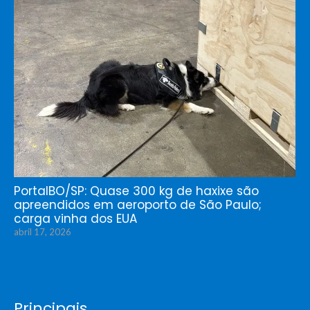
PortalBO/SP: Quase 300 kg de haxixe são
apreendidos em aeroporto de São Paulo;
carga vinha dos EUA
abril 17, 2026
Principais