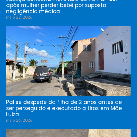
após mulher perder bebê por suposta
negligência médica
maio 22, 2026
Pai se despede da filha de 2 anos antes de
ser perseguido e executado a tiros em Mãe
Luiza
maio 26, 2026