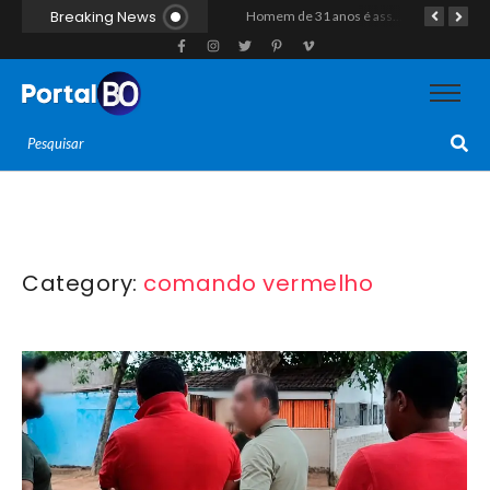
Breaking News
Homem natural de Assú é encontrado morto a tiros ao lado de moto em estrada vicinal de Pau dos Ferros
Homem de 31 anos é assassinado a golpes de arma branca após discussão na zona rural de Baraúna
Duplo homicídio com características de execução choca a região do Vale do Açu; primos são mortos a tiros às margens da RN-118 em Itajá
Category:
comando vermelho