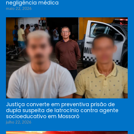
negligência médica
maio 22, 2026
Justiça converte em preventiva prisão de
dupla suspeita de latrocínio contra agente
socioeducativo em Mossoró
julho 22, 2026