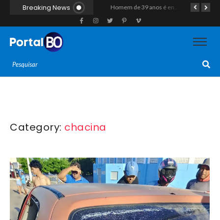
Breaking News
Duplo homicídio com características de execução choca a região do Vale do Açu; primos são mortos a tiros às margens da RN-118 em Itajá
Homem de 39 anos é encontrado morto a tiros ao lado de motocicleta às margens da BR-226 em Janduís
Category:
chacina