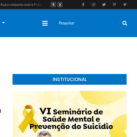
Ação conjunta entre Polícias Civil e Militar resulta na apreensão de drogas, munições e colete tático em São Gonçalo do Amarante
Taxista de 32 anos é retirado de casa à força e executado a tiros na calçada em Macaíba
s
INSTITUCIONAL
a