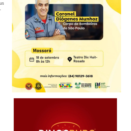
bus
-