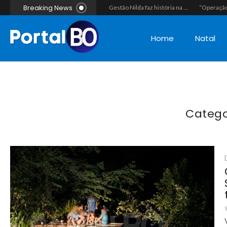
Breaking News
“Operação Liberdade”: Polícia Civil e PM desarticulam esquema do tráfico e apreendem oito suspeitos, incluindo seis menores, na praia de Pipa
Polícia vai cumprir mandado e acaba estourando esquema de tráfico com drogas escondidas dentro de urso de pelúcia em João Câmara
Gestão Nilda faz história na segurança pública e coloca a Guarda Municipal como a primeira do RN operando fuzis
Home
Natal
Catego