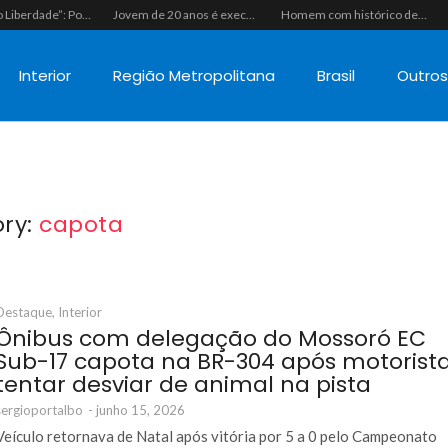
“Operação Liberdade”: Polícias Civil e Militar prendem seis integrantes de grupo criminoso por tráfico de drogas em Tibau do Sul
Jovem de 20 anos é executado a tiros em rede na companhia da namorada após criminosos invadirem casa fingindo ser policiais em Assú
Homem com histórico de crimes sexuais é preso preventivamente por importunação sexual em supermercado de Caicó
Interior
Região Metropolitana
Brasil
Outro
ry:
capota
Destaque
,
Interior
Ônibus com delegação do Mossoró EC
Sub-17 capota na BR-304 após motorist
tentar desviar de animal na pista
sergioportalbo
-
junho 15, 2026
Veículo retornava de Natal após vitória por 5 a 0 pelo Campeonato