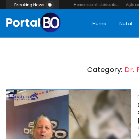
Breaking News
“Operação Liberdade”: Polícias Civil e Militar prendem seis integrantes de grupo criminoso por tráfico de drogas em Tibau do Sul
Jovem de 20 anos é executado a tiros em rede na companhia da namorada após criminosos invadirem casa fingindo ser policiais em Assú
Homem com histórico de crimes sexuais é preso preventivamente por importunação sexual em supermercado de Caicó
Home
Natal
Category:
Dr.