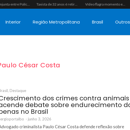
Ação conjunta entre Polícias Civil e Militar resulta na apreensão de drogas, munições e colete tático em São Gonçalo do Amarante
Taxista de 32 anos é retirado de casa à força e executado a tiros na calçada em Macaíba
Vídeo flagra momento em que fugitivo de Alcaçuz pede carona na Lagoa do Bonfim antes de ser recapturado pela Polícia Penal
Interior
Região Metropolitana
Brasil
Outro
 Paulo César Costa
Brasil
,
Destaque
Crescimento dos crimes contra animais
acende debate sobre endurecimento d
penas no Brasil
sergioportalbo
-
junho 3, 2026
Advogado criminalista Paulo César Costa defende reflexão sobre