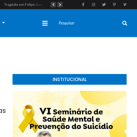
Tragédia em Felipe Guerra: Adolescente de 16 anos morre após colidir moto em enchedeira na avenida principal
“Operação Liberdade”: Polícia Civil e PM desarticulam esquema do tráfico e apreendem oito suspeitos, incluindo seis menores, na praia de Pipa
s
INSTITUCIONAL
as