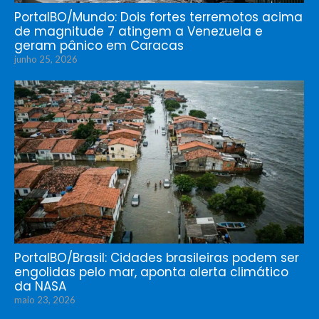
PortalBO/Mundo: Dois fortes terremotos acima
de magnitude 7 atingem a Venezuela e
geram pânico em Caracas
junho 25, 2026
PortalBO/Brasil: Cidades brasileiras podem ser
engolidas pelo mar, aponta alerta climático
da NASA
maio 23, 2026