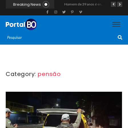
Breaking News
“Operação Liberdade”: Polícias Civil e Militar prendem seis integrantes de grupo criminoso por tráfico de drogas em Tibau do Sul
Duplo homicídio com características de execução choca a região do Vale do Açu; primos são mortos a tiros às margens da RN-118 em Itajá
Homem de 39 anos é encontrado morto a tiros ao lado de motocicleta às margens da BR-226 em Janduís
Category:
pensão