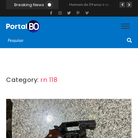
Breaking News
Duplo homicídio com características de execução choca a região do Vale do Açu; primos são mortos a tiros às margens da RN-118 em Itajá
Homem de 39 anos é encontrado morto a tiros ao lado de motocicleta às margens da BR-226 em Janduís
Category:
rn 118