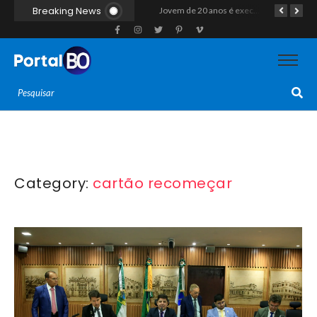
Breaking News
Casal morre após colisão de moto com cavalo em Canguaretama
“Operação Liberdade”: Polícias Civil e Militar prendem seis integrantes de grupo criminoso por tráfico de drogas em Tibau do Sul
Jovem de 20 anos é executado a tiros em rede na companhia da namorada após criminosos invadirem casa fingindo ser policiais em Assú
Category:
cartão recomeçar