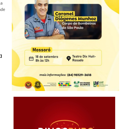
ba
nde
a
O