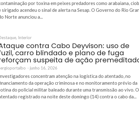
contaminação por toxina em peixes predadores como arabaiana, cio
e sirigado acendeu o sinal de alerta na Sesap. O Governo do Rio Gra
do Norte anunciou a...
Destaque
,
Interior
Ataque contra Cabo Deyvison: uso de
fuzil, carro blindado e plano de fuga
reforçam suspeita de ação premeditad
sergioportalbo
-
junho 16, 2026
Investigadores concentram atenção na logística do atentado, no
financiamento da operação criminosa e no monitoramento prévio da
rotina do policial militar baleado durante uma transmissão ao vivo. 
atentado registrado na noite deste domingo (14) contra o cabo da...