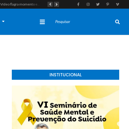
Vídeo flagra momento em que fugitivo de Alcaçuz pede carona na Lagoa do Bonfim antes de ser recapturado pela Polícia Penal
Tragédia em Felipe Guerra: Adolescente de 16 anos morre após colidir moto em enchedeira na avenida principal
s
INSTITUCIONAL