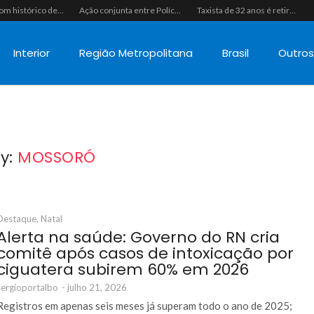
Homem com histórico de crimes sexuais é preso preventivamente por importunação sexual em supermercado de Caicó
Ação conjunta entre Polícias Civil e Militar resulta na apreensão de drogas, munições e colete tático em São Gonçalo do Amarante
Taxista de 32 anos é retirado de casa à força e executado a tiros na calçada em Macaíba
Interior
Região Metropolitana
Brasil
Outro
y:
MOSSORÓ
Destaque
,
Natal
Alerta na saúde: Governo do RN cria
comitê após casos de intoxicação por
ciguatera subirem 60% em 2026
sergioportalbo
-
julho 21, 2026
Registros em apenas seis meses já superam todo o ano de 2025;