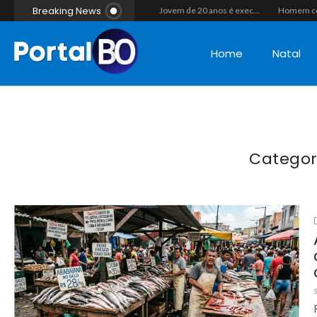
Breaking News
Casal morre após colisão de moto com cavalo em Canguaretama
“Operação Liberdade”: Polícias Civil e Militar prendem seis integrantes de grupo criminoso por tráfico de drogas em Tibau do Sul
Jovem de 20 anos é executado a tiros em rede na companhia da namorada após criminosos invadirem casa fingindo ser policiais em Assú
Home
Natal
Categor