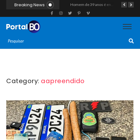
Breaking News
“Operação Liberdade”: Polícias Civil e Militar prendem seis integrantes de grupo criminoso por tráfico de drogas em Tibau do Sul
Duplo homicídio com características de execução choca a região do Vale do Açu; primos são mortos a tiros às margens da RN-118 em Itajá
Homem de 39 anos é encontrado morto a tiros ao lado de motocicleta às margens da BR-226 em Janduís
Category:
aapreendido