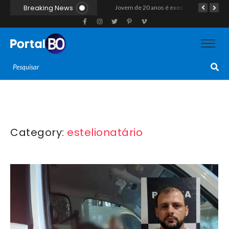
Breaking News
Casal morre após colisão de moto com cavalo em Canguaretama
“Operação Liberdade”: Polícias Civil e Militar prendem seis integrantes de grupo criminoso por tráfico de drogas em Tibau do Sul
Jovem de 20 anos é executado a tiros em rede na companhia da namorada após criminosos invadirem casa fingindo ser policiais em Assú
Category:
estelionatário