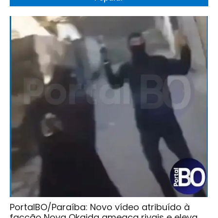
PortalBO/Paraíba: Novo vídeo atribuído à
facção Nova Okaida ameaça rivais e eleva