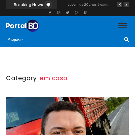
Breaking News
“Operação Liberdade”: Polícias Civil e Militar prendem seis integrantes de grupo criminoso por tráfico de drogas em Tibau do Sul
Jovem de 20 anos é executado a tiros em rede na companhia da namorada após criminosos invadirem casa fingindo ser policiais em Assú
Homem com histórico de crimes sexuais é preso preventivamente por importunação sexual em supermercado de Caicó
Category:
em casa