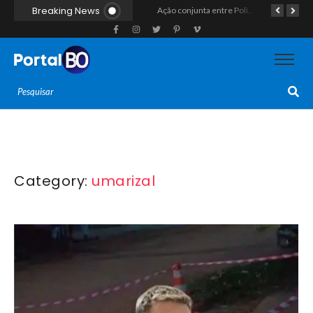
Breaking News
Homem com histórico de crimes sexuais é preso preventivamente por importunação sexual em supermercado de Caicó
Ação conjunta entre Polícias Civil e Militar resulta na apreensão de drogas, munições e colete tático em São Gonçalo do Amarante
Taxista de 32 anos é retirado de casa à força e executado a tiros na calçada em Macaíba
Category:
umarizal