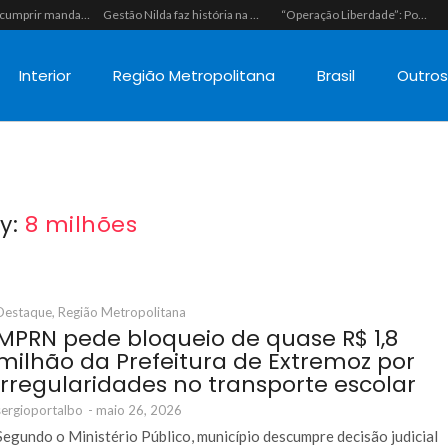
Polícia vai cumprir mandado e acaba estourando esquema de tráfico com drogas escondidas dentro de urso de pelúcia em João Câmara
Gestão Nilda faz história na segurança pública e coloca a Guarda Municipal como a primeira do RN operando fuzis
“Operação Liberdade”: Polícias Civil e Militar prendem seis integrantes de grupo criminoso por tráfico de drogas em Tibau do Sul
Interior
Região Metropolitana
Brasil
Outro
y:
8 milhões
Destaque
,
Região Metropolitana
MPRN pede bloqueio de quase R$ 1,8
milhão da Prefeitura de Extremoz por
irregularidades no transporte escolar
sergioportalbo
-
maio 26, 2026
Segundo o Ministério Público, município descumpre decisão judicial