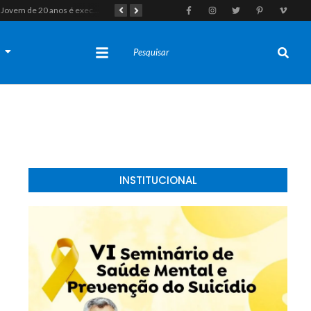
Jovem de 20 anos é executado a tiros em rede na companhia da namorada após criminosos invadirem casa fingindo ser policiais em Assú
Homem com histórico de crimes sexuais é preso preventivamente por importunação sexual em supermercado de Caicó
s
INSTITUCIONAL