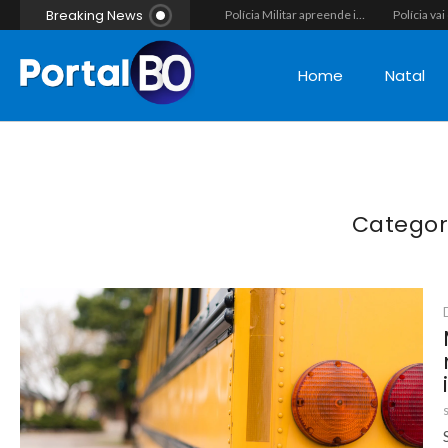
Breaking News
Vídeo flagra momento em que fugitivo de Alcaçuz pede carona na Lagoa do Bonfim antes de ser recapturado pela Polícia Penal
Força-tarefa interestadual mira rede de agiotagem e contrabando com mandados no Seridó e na Paraíba
Polícia Militar apreende indivíduo com porção de maconha durante patrulhamento em Parelhas
Home
Natal
Categor