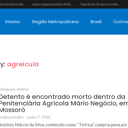
Homem com histórico de crimes sexuais é preso preventivamente por importunação sexual em supermercado de Caicó
Ação conjunta entre Polícias Civil e Militar resulta na apreensão de drogas, munições e colete tático em São Gonçalo do Amarante
Taxista de 32 anos é retirado de casa à força e executado a tiros na calçada em Macaíba
Interior
Região Metropolitana
Brasil
Outro
y:
agreicula
Destaque
,
Interior
Detento é encontrado morto dentro da
Penitenciária Agrícola Mário Negócio, e
Mossoró
sergioportalbo
-
junho 7, 2026
Antônio Márcio da Silva, conhecido como “Tiririca”, cumpria pena por