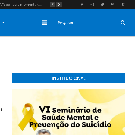
Vídeo flagra momento em que fugitivo de Alcaçuz pede carona na Lagoa do Bonfim antes de ser recapturado pela Polícia Penal
Tragédia em Felipe Guerra: Adolescente de 16 anos morre após colidir moto em enchedeira na avenida principal
s
INSTITUCIONAL
m