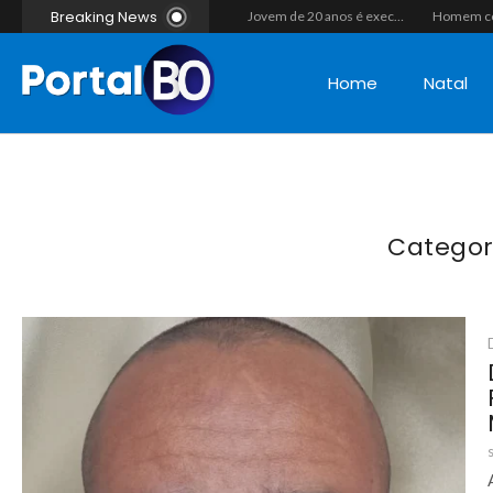
Breaking News
Casal morre após colisão de moto com cavalo em Canguaretama
“Operação Liberdade”: Polícias Civil e Militar prendem seis integrantes de grupo criminoso por tráfico de drogas em Tibau do Sul
Jovem de 20 anos é executado a tiros em rede na companhia da namorada após criminosos invadirem casa fingindo ser policiais em Assú
Home
Natal
Categor