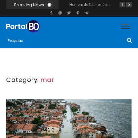
Breaking News
Polícia vai cumprir mandado e acaba estourando esquema de tráfico com drogas escondidas dentro de urso de pelúcia em João Câmara
Homem natural de Assú é encontrado morto a tiros ao lado de moto em estrada vicinal de Pau dos Ferros
Homem de 31 anos é assassinado a golpes de arma branca após discussão na zona rural de Baraúna
Category:
mar