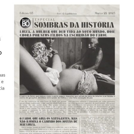
s
o
uas
 e
cia