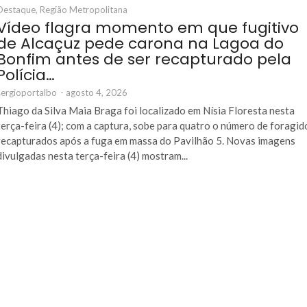
Destaque
,
Região Metropolitana
Vídeo flagra momento em que fugitivo
de Alcaçuz pede carona na Lagoa do
Bonfim antes de ser recapturado pela
Polícia…
sergioportalbo
-
agosto 4, 2026
Thiago da Silva Maia Braga foi localizado em Nísia Floresta nesta
terça-feira (4); com a captura, sobe para quatro o número de foragid
recapturados após a fuga em massa do Pavilhão 5. Novas imagens
divulgadas nesta terça-feira (4) mostram...