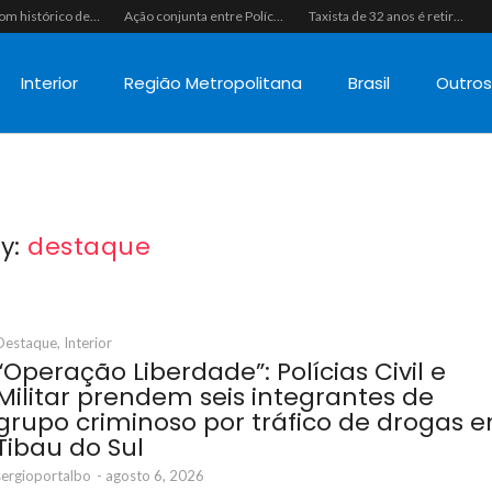
Homem com histórico de crimes sexuais é preso preventivamente por importunação sexual em supermercado de Caicó
Ação conjunta entre Polícias Civil e Militar resulta na apreensão de drogas, munições e colete tático em São Gonçalo do Amarante
Taxista de 32 anos é retirado de casa à força e executado a tiros na calçada em Macaíba
Interior
Região Metropolitana
Brasil
Outro
y:
destaque
Destaque
,
Interior
“Operação Liberdade”: Polícias Civil e
Militar prendem seis integrantes de
grupo criminoso por tráfico de drogas 
Tibau do Sul
sergioportalbo
-
agosto 6, 2026