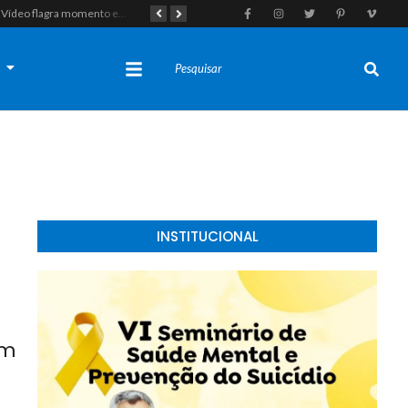
Vídeo flagra momento em que fugitivo de Alcaçuz pede carona na Lagoa do Bonfim antes de ser recapturado pela Polícia Penal
Tragédia em Felipe Guerra: Adolescente de 16 anos morre após colidir moto em enchedeira na avenida principal
s
INSTITUCIONAL
em