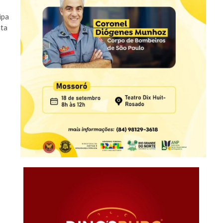
ipa
nta