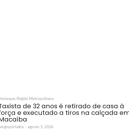
Destaque
,
Região Metropolitana
Taxista de 32 anos é retirado de casa à
força e executado a tiros na calçada e
Macaíba
sergioportalbo
-
agosto 5, 2026