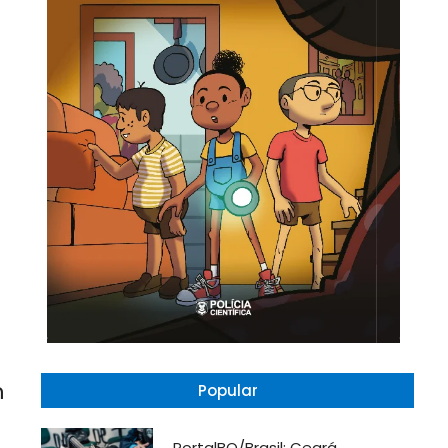
m
Popular
PortalBO/Brasil: Ceará