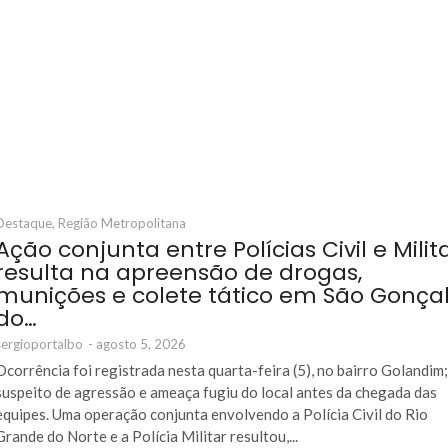
Destaque
,
Região Metropolitana
Ação conjunta entre Polícias Civil e Milit
resulta na apreensão de drogas,
munições e colete tático em São Gonça
do…
sergioportalbo
-
agosto 5, 2026
Ocorrência foi registrada nesta quarta-feira (5), no bairro Golandim
suspeito de agressão e ameaça fugiu do local antes da chegada das
equipes. Uma operação conjunta envolvendo a Polícia Civil do Rio
Grande do Norte e a Polícia Militar resultou,...