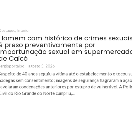
Destaque
,
Interior
Homem com histórico de crimes sexuai
é preso preventivamente por
importunação sexual em supermercad
de Caicó
sergioportalbo
-
agosto 5, 2026
Suspeito de 40 anos seguiu a vítima até o estabelecimento e tocou s
nádegas sem consentimento; imagens de segurança flagraram a ação
revelaram condenações anteriores por estupro de vulnerável. A Polí
Civil do Rio Grande do Norte cumpriu,...