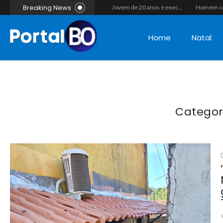
Breaking News
Casal morre após colisão de moto com cavalo em Canguaretama
“Operação Liberdade”: Polícias Civil e Militar prendem seis integrantes de grupo criminoso por tráfico de drogas em Tibau do Sul
Jovem de 20 anos é executado a tiros em rede na companhia da namorada após criminosos invadirem casa fingindo ser policiais em Assú
Home
Natal
Categor