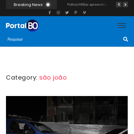
Breaking News
Força-tarefa interestadual mira rede de agiotagem e contrabando com mandados no Seridó e na Paraíba
Polícia Militar apreende indivíduo com porção de maconha durante patrulhamento em Parelhas
Polícia vai cumprir mandado e acaba estourando esquema de tráfico com drogas escondidas dentro de urso de pelúcia em João Câmara
Category:
são joão