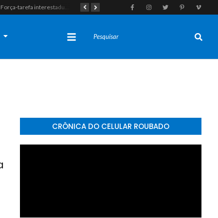
Força-tarefa interestadual mira rede de agiotagem e contrabando com mandados no Seridó e na Paraíba
Polícia Militar apreende indivíduo com porção de maconha durante patrulhamento em Parelhas
s
CRÔNICA DO CELULAR ROUBADO
a