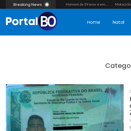
Breaking News
“Operação Liberdade”: Polícias Civil e Militar prendem seis integrantes de grupo criminoso por tráfico de drogas em Tibau do Sul
Duplo homicídio com características de execução choca a região do Vale do Açu; primos são mortos a tiros às margens da RN-118 em Itajá
Homem de 39 anos é encontrado morto a tiros ao lado de motocicleta às margens da BR-226 em Janduís
Home
Natal
Catego