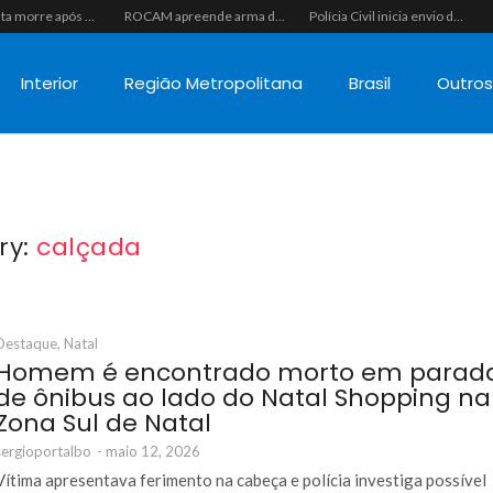
Motociclista morre após colisão com caminhão na RN-118, entre Pendências e Alto do Rodrigues
ROCAM apreende arma de fogo calibre .357, munições e drogas durante patrulhamento no bairro Santos Reis
Polícia Civil inicia envio de intimações para recuperar celulares furtados ou roubados no RN, mas cobrança recai sobre o consumidor na ponta mais fraca
Interior
Região Metropolitana
Brasil
Outro
ry:
calçada
Destaque
,
Natal
Homem é encontrado morto em parad
de ônibus ao lado do Natal Shopping na
Zona Sul de Natal
sergioportalbo
-
maio 12, 2026
Vítima apresentava ferimento na cabeça e polícia investiga possível