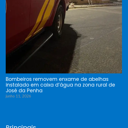
Bombeiros removem enxame de abelhas
instalado em caixa d’água na zona rural de
José da Penha
junho 11, 2026
Principais