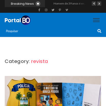
Breaking News
Homem de 31 anos é assassinado a golpes de arma branca após discussão na zona rural de Baraúna
Duplo homicídio com características de execução choca a região do Vale do Açu; primos são mortos a tiros às margens da RN-118 em Itajá
Homem de 39 anos é encontrado morto a tiros ao lado de motocicleta às margens da BR-226 em Janduís
Category:
revista