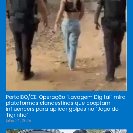
PortalBO/CE: Operação “Lavagem Digital” mira
plataformas clandestinas que cooptam
influencers para aplicar golpes no “Jogo do
Tigrinho”
julho 21, 2026