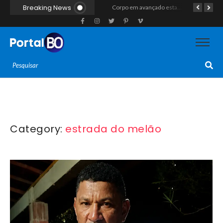
Breaking News
ROCAM apreende arma de fogo calibre .357, munições e drogas durante patrulhamento no bairro Santos Reis
Confronto armado entre policiais militares e grupo armado deixa um morto e um ferido na comunidade da Guarita, no Alecrim
Corpo em avançado estado de decomposição é encontrado em área de vegetação na Estrada da Raiz em Mossoró
Category:
estrada do melão