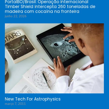
PortalBO/Brasil: Operação internacional
Timber Shield intercepta 260 toneladas de
madeira com cocaína na fronteira
junho 22, 2026
New Tech For Astrophysics
março 7, 2011