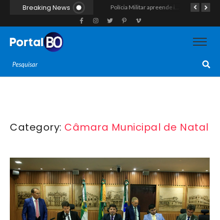
Breaking News
Vídeo flagra momento em que fugitivo de Alcaçuz pede carona na Lagoa do Bonfim antes de ser recapturado pela Polícia Penal
Força-tarefa interestadual mira rede de agiotagem e contrabando com mandados no Seridó e na Paraíba
Polícia Militar apreende indivíduo com porção de maconha durante patrulhamento em Parelhas
Category:
Câmara Municipal de Natal