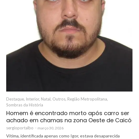
Destaque
,
Interior
,
Natal
,
Outros
,
Região Metropolitana
,
Sombras da História
Homem é encontrado morto após carro ser
achado em chamas na zona Oeste de Caicó
sergioportalbo
-
março 30, 2026
Vítima, identificada apenas como Igor, estava desaparecida