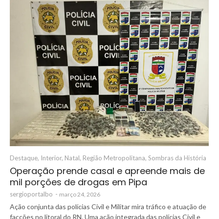
Destaque
,
Interior
,
Natal
,
Região Metropolitana
,
Sombras da História
Operação prende casal e apreende mais de
mil porções de drogas em Pipa
sergioportalbo
-
março 24, 2026
Ação conjunta das polícias Civil e Militar mira tráfico e atuação de
facções no litoral do RN. Uma ação integrada das polícias Civil e