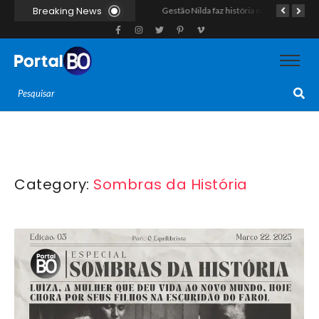
Breaking News
Polícia Militar apreende indivíduo com porção de maconha durante patrulhamento em Parelhas
Polícia vai cumprir mandado e acaba estourando esquema de tráfico com drogas escondidas dentro de urso de pelúcia em João Câmara
Gestão Nilda faz história na segurança pública e coloca a Guarda Municipal como a primeira do RN operando fuzis
Category:
Sombras da História