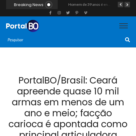
Breaking News
Duplo homicídio com características de execução choca a região do Vale do Açu; primos são mortos a tiros às margens da RN-118 em Itajá
Homem de 39 anos é encontrado morto a tiros ao lado de motocicleta às margens da BR-226 em Janduís
Motociclista morre após colisão com caminhão na RN-118, entre Pendências e Alto do Rodrigues
PortalBO/Brasil: Ceará
apreende quase 10 mil
armas em menos de um
ano e meio; facção
carioca é apontada como
principal articuladora