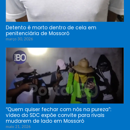
Detento é morto dentro de cela em
penitenciária de Mossoró
março 30, 2026
“Quem quiser fechar com nós na pureza”:
vídeo do SDC expõe convite para rivais
mudarem de lado em Mossoró
maio 21, 2026