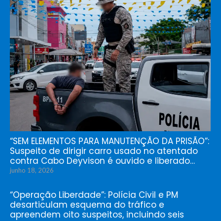
“SEM ELEMENTOS PARA MANUTENÇÃO DA PRISÃO”:
Suspeito de dirigir carro usado no atentado
contra Cabo Deyvison é ouvido e liberado…
junho 18, 2026
“Operação Liberdade”: Polícia Civil e PM
desarticulam esquema do tráfico e
apreendem oito suspeitos, incluindo seis