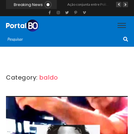
Breaking News
Corpo encontrado na região da Prainha, em São Rafael, é identificado como sendo de Clésio da Silva Teixeira, o “Clesinho”
Homem com histórico de crimes sexuais é preso preventivamente por importunação sexual em supermercado de Caicó
Ação conjunta entre Polícias Civil e Militar resulta na apreensão de drogas, munições e colete tático em São Gonçalo do Amarante
Category:
baldo