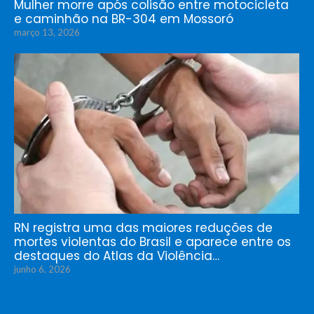
Mulher morre após colisão entre motocicleta
e caminhão na BR-304 em Mossoró
março 13, 2026
RN registra uma das maiores reduções de
mortes violentas do Brasil e aparece entre os
destaques do Atlas da Violência…
junho 6, 2026