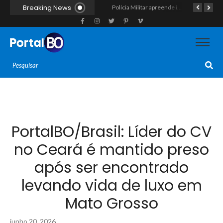
Breaking News
Força-tarefa interestadual mira rede de agiotagem e contrabando com mandados no Seridó e na Paraíba
Polícia Militar apreende indivíduo com porção de maconha durante patrulhamento em Parelhas
Polícia vai cumprir mandado e acaba estourando esquema de tráfico com drogas escondidas dentro de urso de pelúcia em João Câmara
PortalBO/Brasil: Líder do CV
no Ceará é mantido preso
após ser encontrado
levando vida de luxo em
Mato Grosso
junho 20, 2026