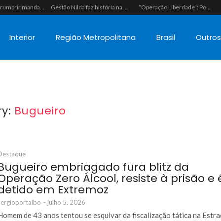
Polícia vai cumprir mandado e acaba estourando esquema de tráfico com drogas escondidas dentro de urso de pelúcia em João Câmara
Gestão Nilda faz história na segurança pública e coloca a Guarda Municipal como a primeira do RN operando fuzis
“Operação Liberdade”: Polícias Civil e Militar prendem seis integrantes de grupo criminoso por tráfico de drogas em Tibau do Sul
Interior
Região Metropolitana
Brasil
Outro
ry:
Bugueiro
Destaque
Bugueiro embriagado fura blitz da
Operação Zero Álcool, resiste à prisão e 
detido em Extremoz
sergioportalbo
-
julho 5, 2026
Homem de 43 anos tentou se esquivar da fiscalização tática na Estr