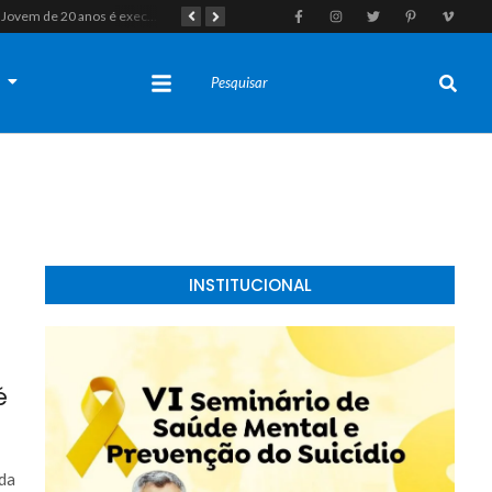
Jovem de 20 anos é executado a tiros em rede na companhia da namorada após criminosos invadirem casa fingindo ser policiais em Assú
Homem com histórico de crimes sexuais é preso preventivamente por importunação sexual em supermercado de Caicó
s
INSTITUCIONAL
é
ada