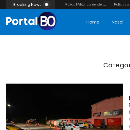
Breaking News
Vídeo flagra momento em que fugitivo de Alcaçuz pede carona na Lagoa do Bonfim antes de ser recapturado pela Polícia Penal
Força-tarefa interestadual mira rede de agiotagem e contrabando com mandados no Seridó e na Paraíba
Polícia Militar apreende indivíduo com porção de maconha durante patrulhamento em Parelhas
Home
Natal
Catego