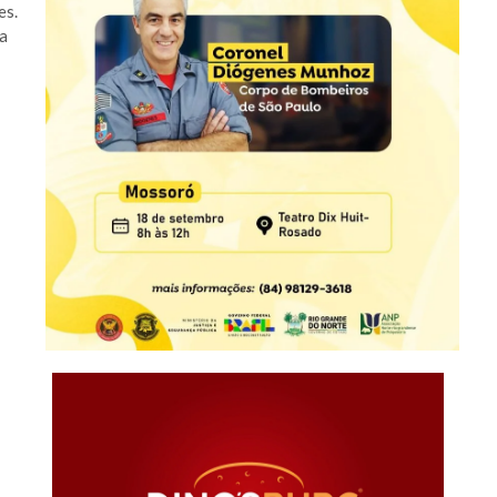
es.
 a