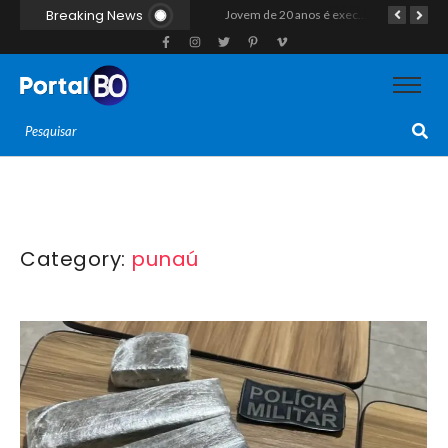
Breaking News
“Operação Liberdade”: Polícias Civil e Militar prendem seis integrantes de grupo criminoso por tráfico de drogas em Tibau do Sul
Jovem de 20 anos é executado a tiros em rede na companhia da namorada após criminosos invadirem casa fingindo ser policiais em Assú
Homem com histórico de crimes sexuais é preso preventivamente por importunação sexual em supermercado de Caicó
Category:
punaú