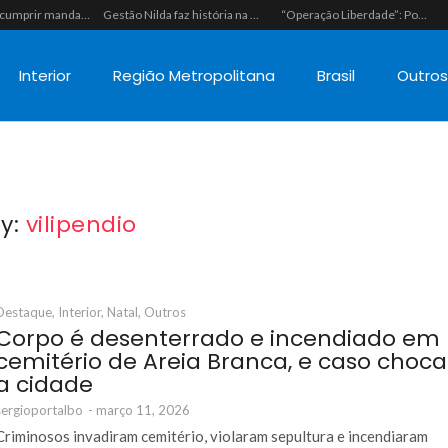
Polícia vai cumprir mandado e acaba estourando esquema de tráfico com drogas escondidas dentro de urso de pelúcia em João Câmara
Gestão Nilda faz história na segurança pública e coloca a Guarda Municipal como a primeira do RN operando fuzis
“Operação Liberdade”: Polícias Civil e Militar prendem seis integrantes de grupo criminoso por tráfico de drogas em Tibau do Sul
Interior
Região Metropolitana
Brasil
Outro
y:
vilipendio
Destaque
,
Interior
,
Natal
,
Outros
Corpo é desenterrado e incendiado em
cemitério de Areia Branca, e caso choca
a cidade
sergioportalbo
-
março 11, 2026
Criminosos invadiram cemitério, violaram sepultura e incendiaram