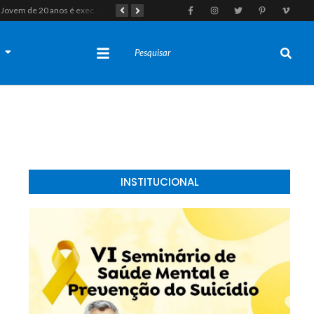
Jovem de 20 anos é executado a tiros em rede na companhia da namorada após criminosos invadirem casa fingindo ser policiais em Assú
Homem com histórico de crimes sexuais é preso preventivamente por importunação sexual em supermercado de Caicó
s
INSTITUCIONAL