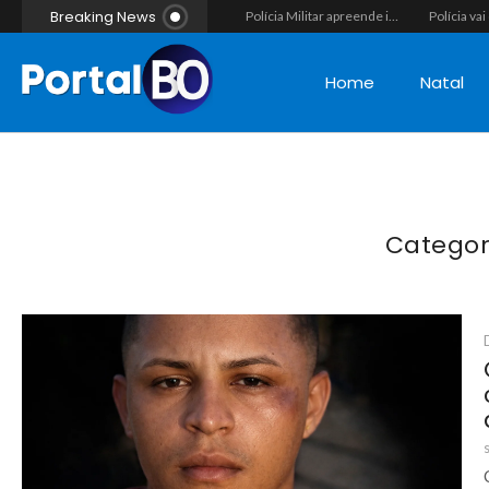
Breaking News
Vídeo flagra momento em que fugitivo de Alcaçuz pede carona na Lagoa do Bonfim antes de ser recapturado pela Polícia Penal
Força-tarefa interestadual mira rede de agiotagem e contrabando com mandados no Seridó e na Paraíba
Polícia Militar apreende indivíduo com porção de maconha durante patrulhamento em Parelhas
Home
Natal
Categor