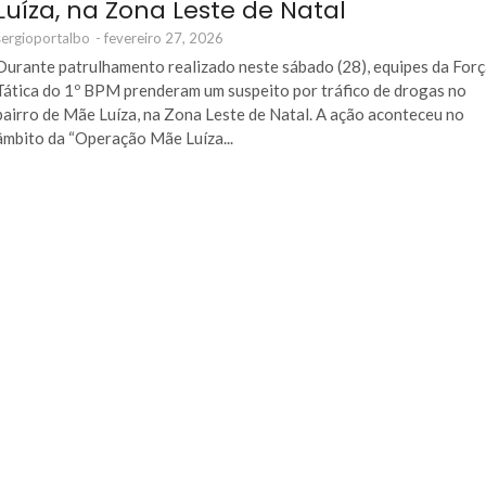
Luíza, na Zona Leste de Natal
sergioportalbo
-
fevereiro 27, 2026
Durante patrulhamento realizado neste sábado (28), equipes da For
Tática do 1º BPM prenderam um suspeito por tráfico de drogas no
bairro de Mãe Luíza, na Zona Leste de Natal. A ação aconteceu no
âmbito da “Operação Mãe Luíza...