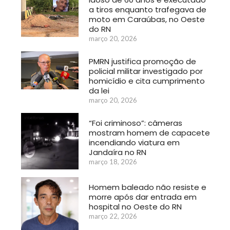
a tiros enquanto trafegava de
moto em Caraúbas, no Oeste
do RN
março 20, 2026
PMRN justifica promoção de
policial militar investigado por
homicídio e cita cumprimento
da lei
março 20, 2026
“Foi criminoso”: câmeras
mostram homem de capacete
incendiando viatura em
Jandaíra no RN
março 18, 2026
Homem baleado não resiste e
morre após dar entrada em
hospital no Oeste do RN
março 22, 2026