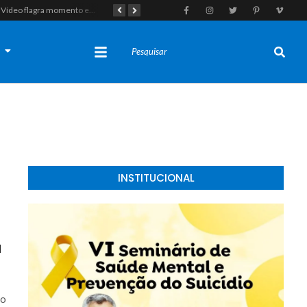
Vídeo flagra momento em que fugitivo de Alcaçuz pede carona na Lagoa do Bonfim antes de ser recapturado pela Polícia Penal
Tragédia em Felipe Guerra: Adolescente de 16 anos morre após colidir moto em enchedeira na avenida principal
s
INSTITUCIONAL
a
do