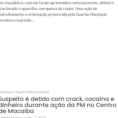
em via pública; com ele foram apreendidos entorpecentes, dinheiro
fracionado e aparelho com queixa de roubo. Uma ação de
patrulhamento e orientação promovida pela Guarda Municipal
terminou na prisão...
Destaque
,
Região Metropolitana
Suspeito é detido com crack, cocaína e
dinheiro durante ação da PM no Centro
de Macaíba
sergioportalbo
-
junho 2, 2026