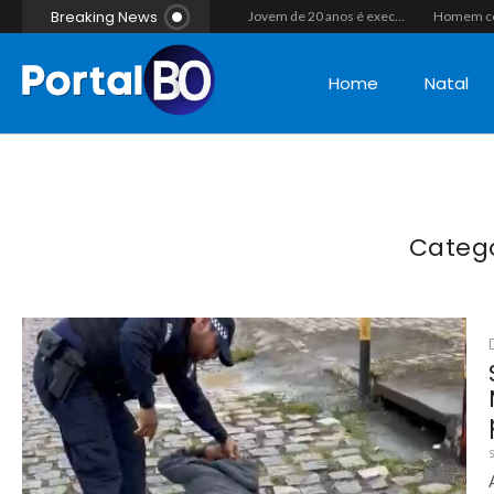
Breaking News
Casal morre após colisão de moto com cavalo em Canguaretama
“Operação Liberdade”: Polícias Civil e Militar prendem seis integrantes de grupo criminoso por tráfico de drogas em Tibau do Sul
Jovem de 20 anos é executado a tiros em rede na companhia da namorada após criminosos invadirem casa fingindo ser policiais em Assú
Home
Natal
Categ