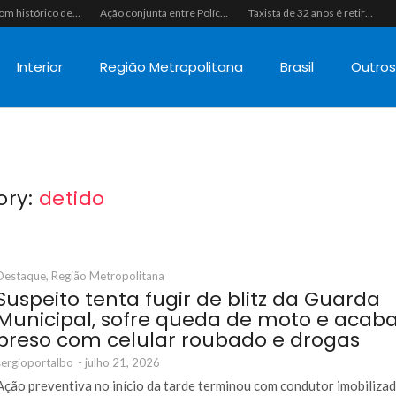
Homem com histórico de crimes sexuais é preso preventivamente por importunação sexual em supermercado de Caicó
Ação conjunta entre Polícias Civil e Militar resulta na apreensão de drogas, munições e colete tático em São Gonçalo do Amarante
Taxista de 32 anos é retirado de casa à força e executado a tiros na calçada em Macaíba
Interior
Região Metropolitana
Brasil
Outro
ory:
detido
Destaque
,
Região Metropolitana
Suspeito tenta fugir de blitz da Guarda
Municipal, sofre queda de moto e acab
preso com celular roubado e drogas
sergioportalbo
-
julho 21, 2026
Ação preventiva no início da tarde terminou com condutor imobiliza