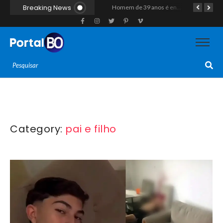
Breaking News
Duplo homicídio com características de execução choca a região do Vale do Açu; primos são mortos a tiros às margens da RN-118 em Itajá
Homem de 39 anos é encontrado morto a tiros ao lado de motocicleta às margens da BR-226 em Janduís
Category:
pai e filho