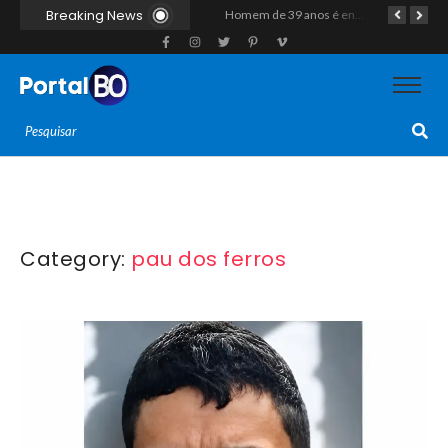
Breaking News
Duplo homicídio com características de execução choca a região do Vale do Açu; primos são mortos a tiros às margens da RN-118 em Itajá
Homem de 39 anos é encontrado morto a tiros ao lado de motocicleta às margens da BR-226 em Janduís
Motociclista morre após colisão com caminhão na RN-118, entre Pendências e Alto do Rodrigues
Category:
pau dos ferros