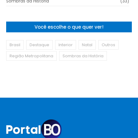
Sombras da História
(33)
Você escolhe o que quer ver!
Brasil
Destaque
Interior
Natal
Outros
Região Metropolitana
Sombras da História