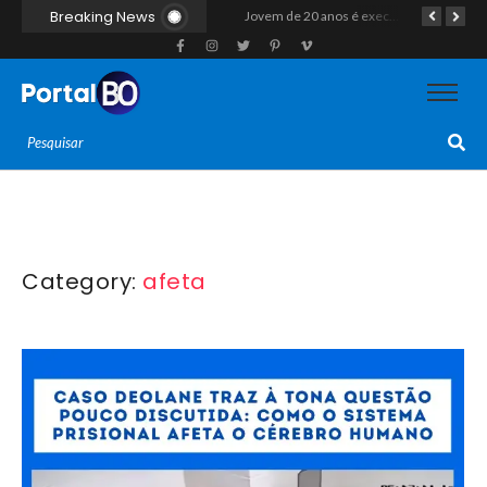
Breaking News
“Operação Liberdade”: Polícias Civil e Militar prendem seis integrantes de grupo criminoso por tráfico de drogas em Tibau do Sul
Jovem de 20 anos é executado a tiros em rede na companhia da namorada após criminosos invadirem casa fingindo ser policiais em Assú
Homem com histórico de crimes sexuais é preso preventivamente por importunação sexual em supermercado de Caicó
Category:
afeta