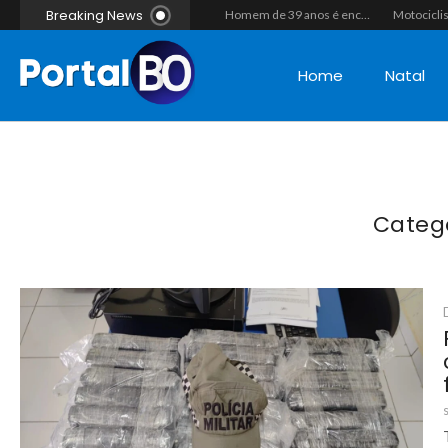
Breaking News
“Operação Liberdade”: Polícias Civil e Militar prendem seis integrantes de grupo criminoso por tráfico de drogas em Tibau do Sul
Duplo homicídio com características de execução choca a região do Vale do Açu; primos são mortos a tiros às margens da RN-118 em Itajá
Homem de 39 anos é encontrado morto a tiros ao lado de motocicleta às margens da BR-226 em Janduís
Home
Natal
Categ