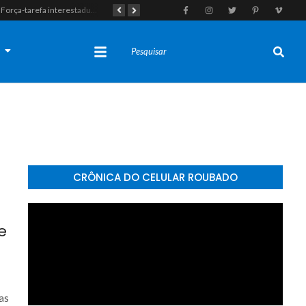
Força-tarefa interestadual mira rede de agiotagem e contrabando com mandados no Seridó e na Paraíba
Polícia Militar apreende indivíduo com porção de maconha durante patrulhamento em Parelhas
s
CRÔNICA DO CELULAR ROUBADO
e
as