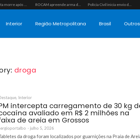
Motociclista morre após colisão com caminhão na RN-118, entre Pendências e Alto do Rodrigues
ROCAM apreende arma de fogo calibre .357, munições e drogas durante patrulhamento no bairro Santos Reis
Polícia Civil inicia envio de intimações para recuperar celulares furtados ou roubados no RN, mas cobrança recai sobre o consumidor na ponta mais fraca
Interior
Região Metropolitana
Brasil
Outro
ory:
droga
Destaque
,
Interior
PM intercepta carregamento de 30 kg d
cocaína avaliado em R$ 2 milhões na
faixa de areia em Grossos
sergioportalbo
-
julho 5, 2026
Tabletes da droga foram localizados por guarnições na Praia de Arei