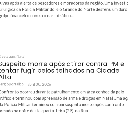
Alvas após alerta de pescadores e moradores da região. Uma investi
cirúrgica da Polícia Militar do Rio Grande do Norte desferiu um duro
golpe financeiro contra o narcotráfico...
Destaque
,
Natal
Suspeito morre após atirar contra PM e
tentar fugir pelos telhados na Cidade
Alta
sergioportalbo
-
abril 30, 2026
Confronto ocorreu durante patrulhamento em área conhecida pelo
tráfico e terminou com apreensão de arma e drogas em Natal Uma a
da Polícia Militar terminou com um suspeito morto após confronto
armado na noite desta quarta-feira (29), na Rua...