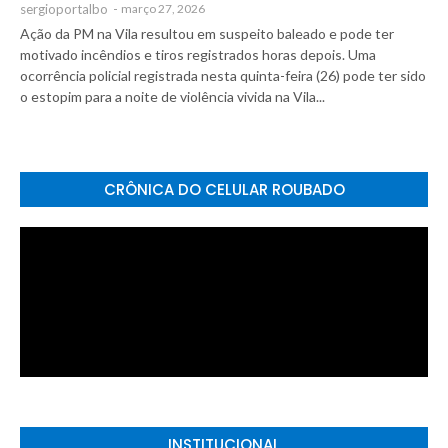
sergioportalbo
-
março 27, 2026
Ação da PM na Vila resultou em suspeito baleado e pode ter
motivado incêndios e tiros registrados horas depois. Uma
ocorrência policial registrada nesta quinta-feira (26) pode ter sido
o estopim para a noite de violência vivida na Vila...
CRÔNICA DO CELULAR ROUBADO
INSTITUCIONAL