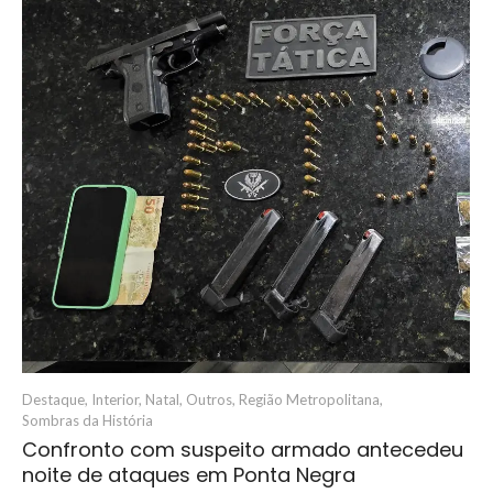
Destaque
,
Interior
,
Natal
,
Outros
,
Região Metropolitana
,
Sombras da História
Confronto com suspeito armado antecedeu
noite de ataques em Ponta Negra