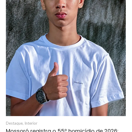
Destaque
,
Interior
Mossoró registra o 55º homicídio de 2026;