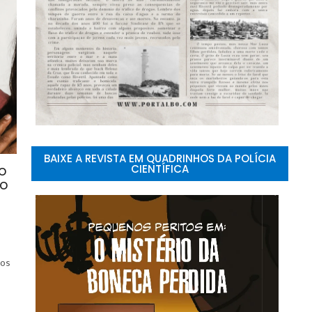
BAIXE A REVISTA EM QUADRINHOS DA POLÍCIA
CIENTÍFICA
do
do
-
sos