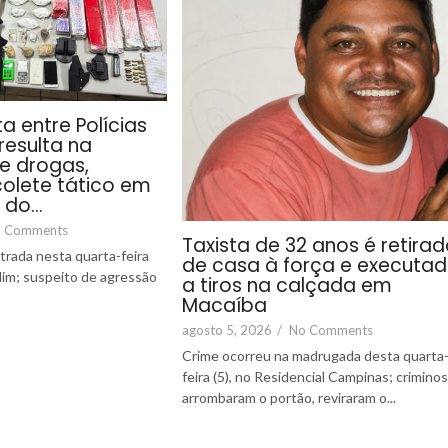
a entre Polícias
r resulta na
e drogas,
olete tático em
 do…
 Comments
Taxista de 32 anos é retira
strada nesta quarta-feira
de casa à força e executa
ndim; suspeito de agressão
a tiros na calçada em
Macaíba
agosto 5, 2026
/
No Comments
Crime ocorreu na madrugada desta quarta
feira (5), no Residencial Campinas; crimino
arrombaram o portão, reviraram o...