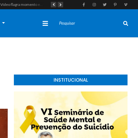
Vídeo flagra momento em que fugitivo de Alcaçuz pede carona na Lagoa do Bonfim antes de ser recapturado pela Polícia Penal
Tragédia em Felipe Guerra: Adolescente de 16 anos morre após colidir moto em enchedeira na avenida principal
s
INSTITUCIONAL