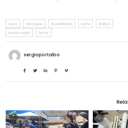
carro
destaque
incendiados
noite
ônibus
ponta negra
terror
sergioportalbo
Rela