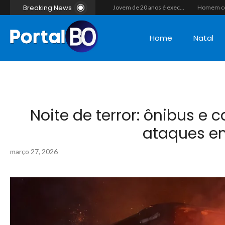
Breaking News
Casal morre após colisão de moto com cavalo em Canguaretama
“Operação Liberdade”: Polícias Civil e Militar prendem seis integrantes de grupo criminoso por tráfico de drogas em Tibau do Sul
Jovem de 20 anos é executado a tiros em rede na companhia da namorada após criminosos invadirem casa fingindo ser policiais em Assú
Home
Natal
Noite de terror: ônibus e
ataques e
março 27, 2026