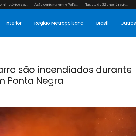
Homem com histórico de crimes sexuais é preso preventivamente por importunação sexual em supermercado de Caicó
Ação conjunta entre Polícias Civil e Militar resulta na apreensão de drogas, munições e colete tático em São Gonçalo do Amarante
Taxista de 32 anos é retirado de casa à força e executado a tiros na calçada em Macaíba
Interior
Região Metropolitana
Brasil
Outro
 carro são incendiados durante
m Ponta Negra