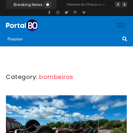
Breaking News
Duplo homicídio com características de execução choca a região do Vale do Açu; primos são mortos a tiros às margens da RN-118 em Itajá
Homem de 39 anos é encontrado morto a tiros ao lado de motocicleta às margens da BR-226 em Janduís
Motociclista morre após colisão com caminhão na RN-118, entre Pendências e Alto do Rodrigues
Category:
bombeiros