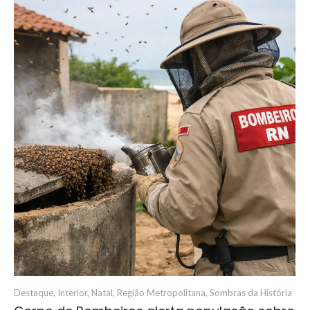
Destaque
,
Interior
,
Natal
,
Região Metropolitana
,
Sombras da História