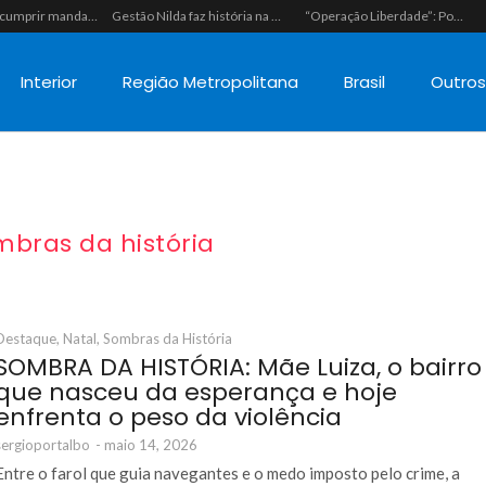
Polícia vai cumprir mandado e acaba estourando esquema de tráfico com drogas escondidas dentro de urso de pelúcia em João Câmara
Gestão Nilda faz história na segurança pública e coloca a Guarda Municipal como a primeira do RN operando fuzis
“Operação Liberdade”: Polícias Civil e Militar prendem seis integrantes de grupo criminoso por tráfico de drogas em Tibau do Sul
Interior
Região Metropolitana
Brasil
Outro
mbras da história
Destaque
,
Natal
,
Sombras da História
SOMBRA DA HISTÓRIA: Mãe Luiza, o bairro
que nasceu da esperança e hoje
enfrenta o peso da violência
sergioportalbo
-
maio 14, 2026
Entre o farol que guia navegantes e o medo imposto pelo crime, a