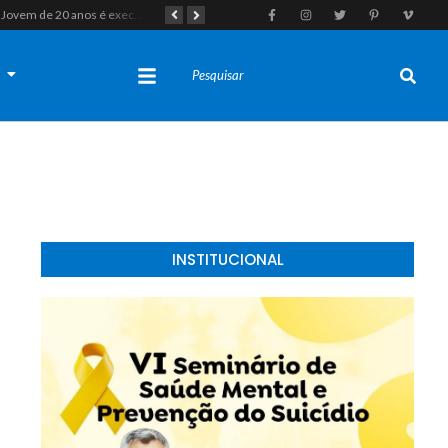
Jovem de 20 anos é executado a tiros em rede na companhia da namorada após criminosos invadirem casa fingindo ser policiais em Assú
Homem com histórico de crimes sexuais é preso preventivamente por importunação sexual em supermercado de Caicó
s
INSTITUCIONAL