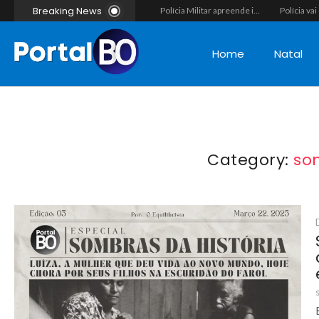
Breaking News
Vídeo flagra momento em que fugitivo de Alcaçuz pede carona na Lagoa do Bonfim antes de ser recapturado pela Polícia Penal
Força-tarefa interestadual mira rede de agiotagem e contrabando com mandados no Seridó e na Paraíba
Polícia Militar apreende indivíduo com porção de maconha durante patrulhamento em Parelhas
Home
Natal
Category:
so