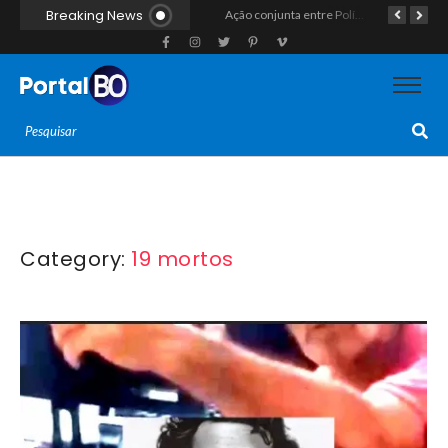
Breaking News
Corpo encontrado na região da Prainha, em São Rafael, é identificado como sendo de Clésio da Silva Teixeira, o “Clesinho”
Homem com histórico de crimes sexuais é preso preventivamente por importunação sexual em supermercado de Caicó
Ação conjunta entre Polícias Civil e Militar resulta na apreensão de drogas, munições e colete tático em São Gonçalo do Amarante
Category:
19 mortos