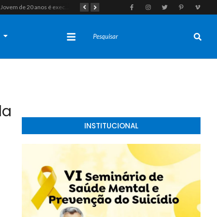
Jovem de 20 anos é executado a tiros em rede na companhia da namorada após criminosos invadirem casa fingindo ser policiais em Assú
Homem com histórico de crimes sexuais é preso preventivamente por importunação sexual em supermercado de Caicó
s
da
INSTITUCIONAL