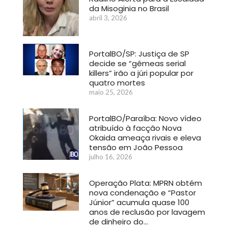
da Misoginia no Brasil
abril 3, 2026
PortalBO/SP: Justiça de SP
decide se “gêmeas serial
killers” irão a júri popular por
quatro mortes
maio 25, 2026
PortalBO/Paraíba: Novo vídeo
atribuído à facção Nova
Okaida ameaça rivais e eleva
tensão em João Pessoa
julho 16, 2026
Operação Plata: MPRN obtém
nova condenação e “Pastor
Júnior” acumula quase 100
anos de reclusão por lavagem
de dinheiro do…