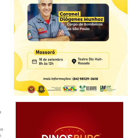
a
ma
m