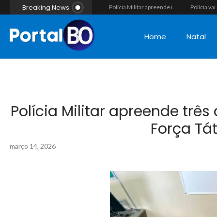
Breaking News
Vídeo flagra momento em que fugitivo de Alcaçuz pede carona na Lagoa do Bonfim antes de ser recapturado pela Polícia Penal
Força-tarefa interestadual mira rede de agiotagem e contrabando com mandados no Seridó e na Paraíba
Polícia Militar apreende indivíduo com porção de maconha durante patrulhamento em Parelhas
Home
Natal
Polícia Militar apreende trê
Força Tá
março 14, 2026