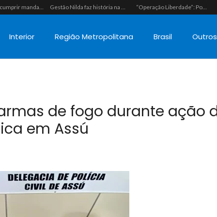
Polícia vai cumprir mandado e acaba estourando esquema de tráfico com drogas escondidas dentro de urso de pelúcia em João Câmara
Gestão Nilda faz história na segurança pública e coloca a Guarda Municipal como a primeira do RN operando fuzis
“Operação Liberdade”: Polícias Civil e Militar prendem seis integrantes de grupo criminoso por tráfico de drogas em Tibau do Sul
Interior
Região Metropolitana
Brasil
Outro
s armas de fogo durante ação 
tica em Assú