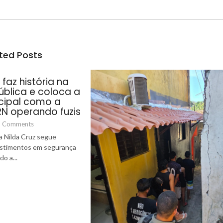
ted Posts
faz história na
blica e coloca a
cipal como a
RN operando fuzis
 Comments
a Nilda Cruz segue
estimentos em segurança
o a...