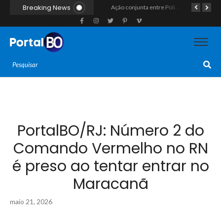
Breaking News
Homem com histórico de crimes sexuais é preso preventivamente por importunação sexual em supermercado de Caicó
Ação conjunta entre Polícias Civil e Militar resulta na apreensão de drogas, munições e colete tático em São Gonçalo do Amarante
Taxista de 32 anos é retirado de casa à força e executado a tiros na calçada em Macaíba
PortalBO/RJ: Número 2 do
Comando Vermelho no RN
é preso ao tentar entrar no
Maracanã
maio 21, 2026