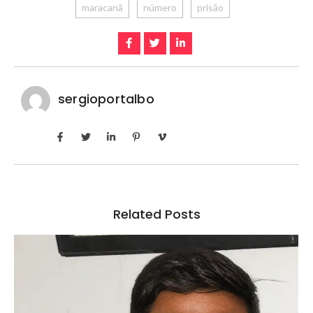
maracanã
número
prisão
sergioportalbo
Related Posts