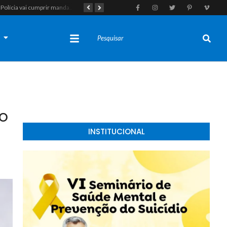
Polícia vai cumprir mandado e acaba estourando esquema de tráfico com drogas escondidas dentro de urso de pelúcia em João Câmara
Gestão Nilda faz história na segurança pública e coloca a Guarda Municipal como a primeira do RN operando fuzis
s
o
INSTITUCIONAL