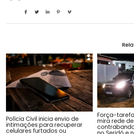
Rela
Força-tarefa
Polícia Civil inicia envio de
mira rede d
intimações para recuperar
contraband
celulares furtados ou
no Seridó e 