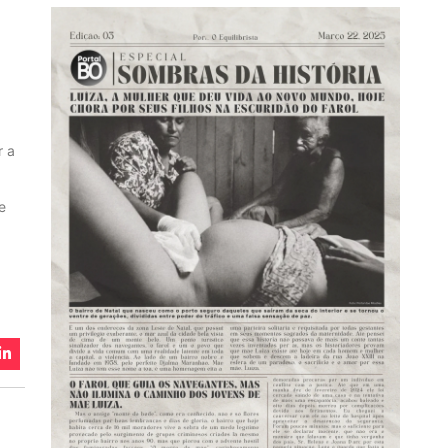
r a
e