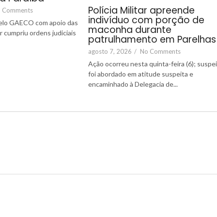
Polícia Militar apreende
 Comments
indivíduo com porção de
elo GAECO com apoio das
maconha durante
tar cumpriu ordens judiciais
patrulhamento em Parelhas
agosto 7, 2026
/
No Comments
Ação ocorreu nesta quinta-feira (6); suspe
foi abordado em atitude suspeita e
encaminhado à Delegacia de...