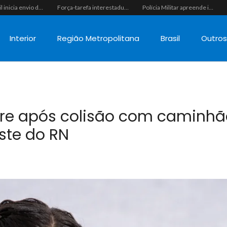
Polícia Civil inicia envio de intimações para recuperar celulares furtados ou roubados no RN, mas cobrança recai sobre o consumidor na ponta mais fraca
Força-tarefa interestadual mira rede de agiotagem e contrabando com mandados no Seridó e na Paraíba
Polícia Militar apreende indivíduo com porção de maconha durante patrulhamento em Parelhas
Interior
Região Metropolitana
Brasil
Outro
rre após colisão com caminhã
ste do RN