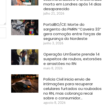
morto em Londres após 14 dias
desaparecido
julho 21, 2026
PortalBO/CE: Morte do
sargento da PMRN “Caveira 33”
gera comoção entre forças de
segurança do Nordeste
junho 3, 2026
Operação Um5sete prende 14
suspeitos de roubos, extorsões
e arrastões no RN
maio 8, 2026
Polícia Civil inicia envio de
intimações para recuperar
celulares furtados ou roubados
no RN, mas cobrança recai
sobre o consumidor…
agosto 8, 2026