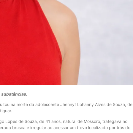
e substâncias.
esultou na morte da adolescente Jhennyf Lohanny Alves de Souza, de
tiguar.
ego Lopes de Souza, de 41 anos, natural de Mossoró, trafegava no
ada brusca e irregular ao acessar um trevo localizado por trás do