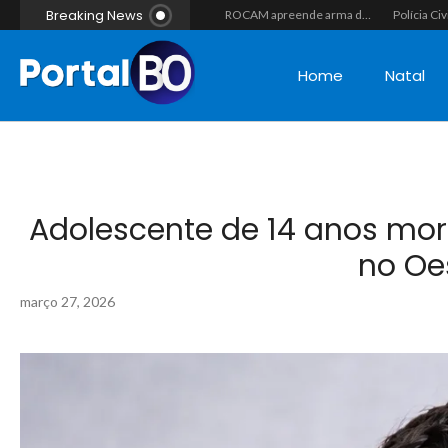
Breaking News
Homem com histórico de crimes sexuais é preso preventivamente por importunação sexual em supermercado de Caicó
Motociclista morre após colisão com caminhão na RN-118, entre Pendências e Alto do Rodrigues
ROCAM apreende arma de fogo calibre .357, munições e drogas durante patrulhamento no bairro Santos Reis
Home
Natal
Adolescente de 14 anos mo
no Oe
março 27, 2026