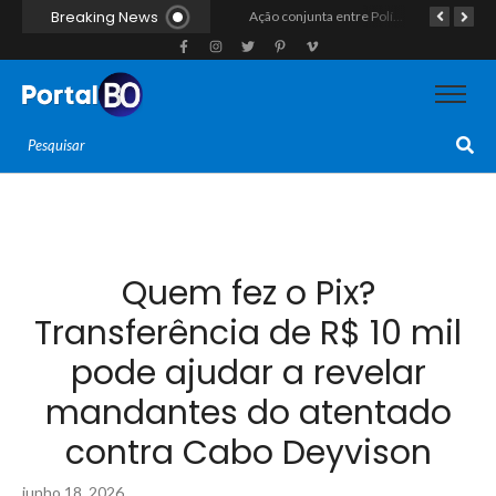
Breaking News
Homem com histórico de crimes sexuais é preso preventivamente por importunação sexual em supermercado de Caicó
Ação conjunta entre Polícias Civil e Militar resulta na apreensão de drogas, munições e colete tático em São Gonçalo do Amarante
Taxista de 32 anos é retirado de casa à força e executado a tiros na calçada em Macaíba
Quem fez o Pix?
Transferência de R$ 10 mil
pode ajudar a revelar
mandantes do atentado
contra Cabo Deyvison
junho 18, 2026