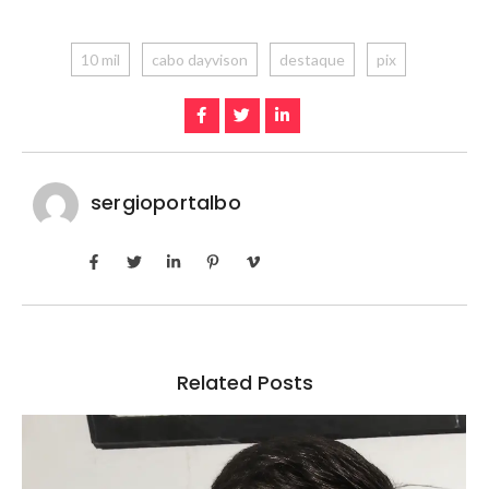
10 mil
cabo dayvison
destaque
pix
sergioportalbo
Related Posts