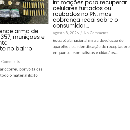
intimações para recuperar
celulares furtados ou
roubados no RN, mas
cobrança recai sobre o
consumidor…
ende arma de
agosto 8, 2026
/
No Comments
 .357, munições e
Estratégia nacional mira a devolução de
nte
aparelhos e a identificação de receptadore
o no bairro
enquanto especialistas e cidadãos...
 Comments
tar ocorreu por volta das
odo o material ilícito