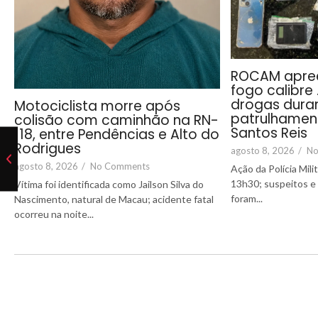
ROCAM apre
fogo calibre
drogas dura
Motociclista morre após
patrulhament
colisão com caminhão na RN-
Santos Reis
118, entre Pendências e Alto do
Rodrigues
agosto 8, 2026
/
No
agosto 8, 2026
/
No Comments
Ação da Polícia Mili
13h30; suspeitos e t
Vítima foi identificada como Jailson Silva do
foram...
Nascimento, natural de Macau; acidente fatal
ocorreu na noite...