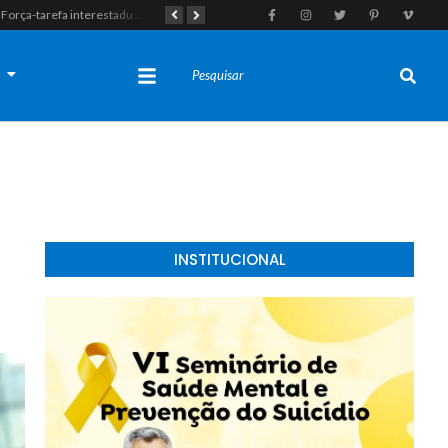
Força-tarefa interestadual mira rede de agiotagem e contrabando com mandados no Seridó e na Paraíba
Polícia Militar apreende indivíduo com porção de maconha durante patrulhamento em Parelhas
s
INSTITUCIONAL