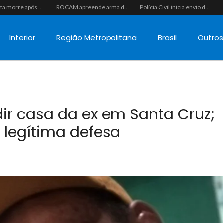
Motociclista morre após colisão com caminhão na RN-118, entre Pendências e Alto do Rodrigues
ROCAM apreende arma de fogo calibre .357, munições e drogas durante patrulhamento no bairro Santos Reis
Polícia Civil inicia envio de intimações para recuperar celulares furtados ou roubados no RN, mas cobrança recai sobre o consumidor na ponta mais fraca
Interior
Região Metropolitana
Brasil
Outro
r casa da ex em Santa Cruz;
 legítima defesa