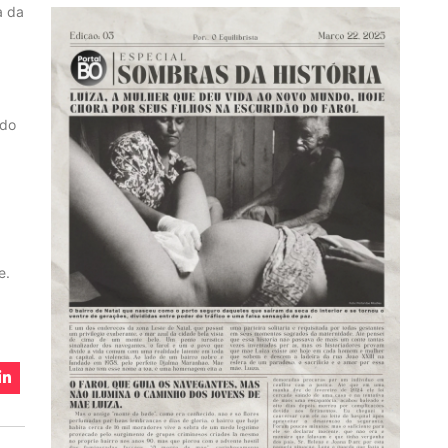
a da
 do
e.