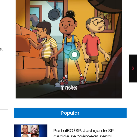
s,
Popular
PortalBO/SP: Justiça de SP
decide se “gêmeas serial