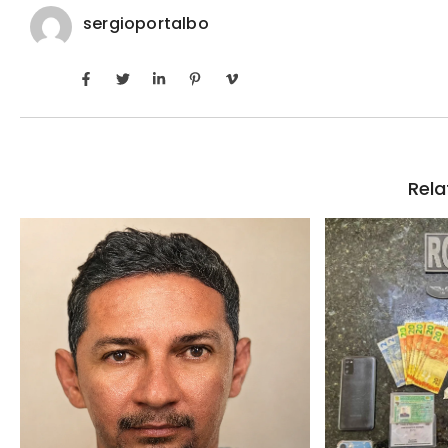
sergioportalbo
Rela