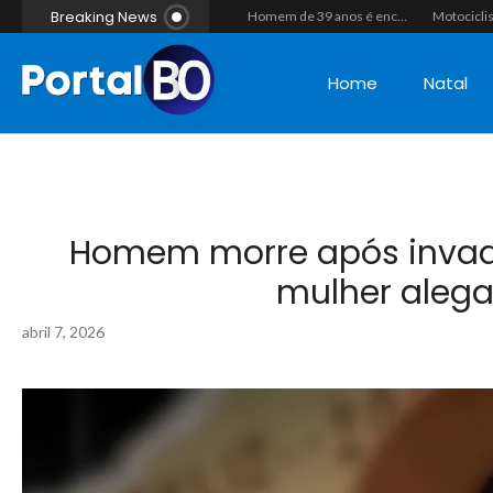
Breaking News
“Operação Liberdade”: Polícias Civil e Militar prendem seis integrantes de grupo criminoso por tráfico de drogas em Tibau do Sul
Duplo homicídio com características de execução choca a região do Vale do Açu; primos são mortos a tiros às margens da RN-118 em Itajá
Homem de 39 anos é encontrado morto a tiros ao lado de motocicleta às margens da BR-226 em Janduís
Home
Natal
Homem morre após invadi
mulher alega
abril 7, 2026