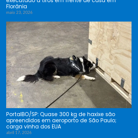
executado a tiros em frente de casa em
Florânia
maio 23, 2026
PortalBO/SP: Quase 300 kg de haxixe são
apreendidos em aeroporto de São Paulo;
carga vinha dos EUA
abril 17, 2026