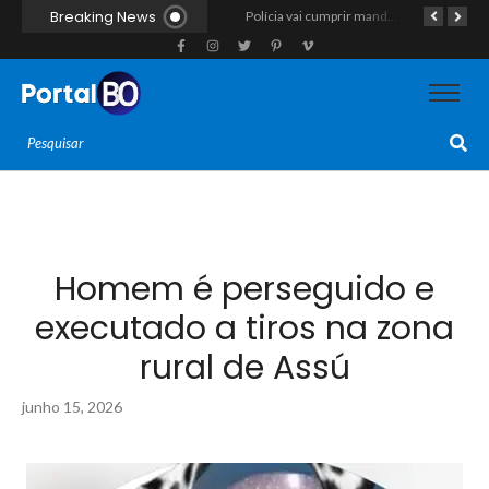
Breaking News
Polícia Militar apreende indivíduo com porção de maconha durante patrulhamento em Parelhas
Polícia vai cumprir mandado e acaba estourando esquema de tráfico com drogas escondidas dentro de urso de pelúcia em João Câmara
Gestão Nilda faz história na segurança pública e coloca a Guarda Municipal como a primeira do RN operando fuzis
Homem é perseguido e
executado a tiros na zona
rural de Assú
junho 15, 2026