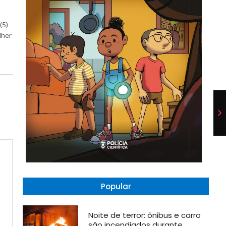
(5)
lher
Popular
Noite de terror: ônibus e carro
são incendiados durante