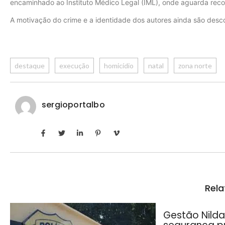
encaminhado ao Instituto Médico Legal (IML), onde aguarda reconh
A motivação do crime e a identidade dos autores ainda são descon
destaque
execução
homicídio
natal
zona norte
sergioportalbo
Rela
Gestão Nilda 