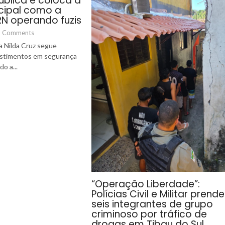
blica e coloca a
cipal como a
RN operando fuzis
 Comments
a Nilda Cruz segue
estimentos em segurança
o a...
“Operação Liberdade”:
Polícias Civil e Militar pren
seis integrantes de grupo
criminoso por tráfico de
drogas em Tibau do Sul