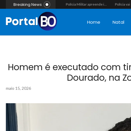
Breaking News
Vídeo flagra momento em que fugitivo de Alcaçuz pede carona na Lagoa do Bonfim antes de ser recapturado pela Polícia Penal
Força-tarefa interestadual mira rede de agiotagem e contrabando com mandados no Seridó e na Paraíba
Polícia Militar apreende indivíduo com porção de maconha durante patrulhamento em Parelhas
Home
Natal
Homem é executado com tir
Dourado, na Zo
maio 15, 2026