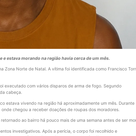
e e estava morando na região havia cerca de um mês.
na Zona Norte de Natal. A vítima foi identificada como Francisco Tor
oi executado com vários disparos de arma de fogo. Segundo
o da cabeça.
cisco estava vivendo na região há aproximadamente um mês. Durante
e, onde chegou a receber doações de roupas dos moradores.
e retornado ao bairro há pouco mais de uma semana antes de ser mor
entos investigativos. Após a perícia, o corpo foi recolhido e