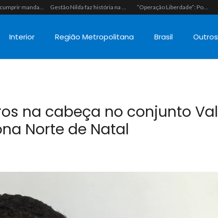
Polícia vai cumprir mandado e acaba estourando esquema de tráfico com drogas escondidas dentro de urso de pelúcia em João Câmara
Gestão Nilda faz história na segurança pública e coloca a Guarda Municipal como a primeira do RN operando fuzis
“Operação Liberdade”: Polícias Civil e Militar prendem seis integrantes de grupo criminoso por tráfico de drogas em Tibau do Sul
Interior
Região Metropolitana
Brasil
Outro
os na cabeça no conjunto Va
na Norte de Natal