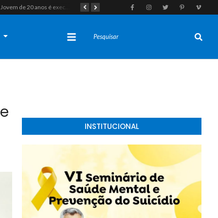
Jovem de 20 anos é executado a tiros em rede na companhia da namorada após criminosos invadirem casa fingindo ser policiais em Assú
Homem com histórico de crimes sexuais é preso preventivamente por importunação sexual em supermercado de Caicó
s
le
INSTITUCIONAL