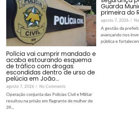
segurança pú
Guarda Muni
primeira do 
agosto 7, 2026
/
No
A gestão da prefeit
avançando nos inv
pública e fortalecend
Polícia vai cumprir mandado e
acaba estourando esquema
de tráfico com drogas
escondidas dentro de urso de
pelúcia em João…
agosto 7, 2026
/
No Comments
Operação conjunta das Polícias Civil e Militar
resultou na prisão em flagrante de mulher de
39...