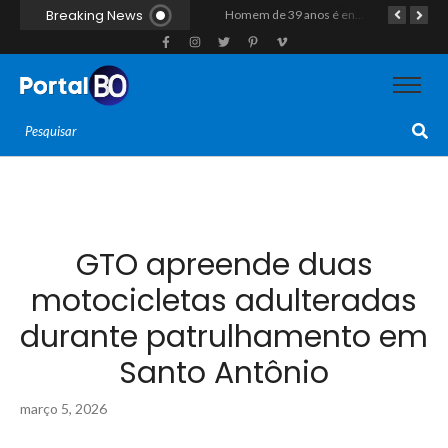
Breaking News
Duplo homicídio com características de execução choca a região do Vale do Açu; primos são mortos a tiros às margens da RN-118 em Itajá
Homem de 39 anos é encontrado morto a tiros ao lado de motocicleta às margens da BR-226 em Janduís
Motociclista morre após colisão com caminhão na RN-118, entre Pendências e Alto do Rodrigues
GTO apreende duas
motocicletas adulteradas
durante patrulhamento em
Santo Antônio
março 5, 2026