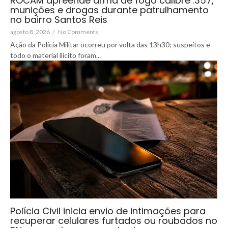
ROCAM apreende arma de fogo calibre .357,
munições e drogas durante patrulhamento
no bairro Santos Reis
agosto 8, 2026
/
No Comments
Ação da Polícia Militar ocorreu por volta das 13h30; suspeitos e
todo o material ilícito foram...
Polícia Civil inicia envio de intimações para
recuperar celulares furtados ou roubados no