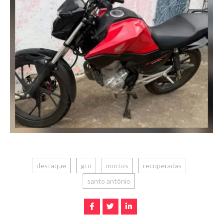
destaque
gto
mortos
recuperadas
santo antônio