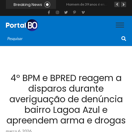
Breaking News
Duplo homicídio com características de execução choca a região do Vale do Açu; primos são mortos a tiros às margens da RN-118 em Itajá
Homem de 39 anos é encontrado morto a tiros ao lado de motocicleta às margens da BR-226 em Janduís
Motociclista morre após colisão com caminhão na RN-118, entre Pendências e Alto do Rodrigues
4º BPM e BPRED reagem a
disparos durante
averiguação de denúncia
bairro Lagoa Azul e
apreendem arma e drogas
março 6, 2026